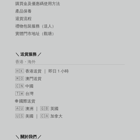
購買金及優惠碼使用方法
產品保養
退貨流程
禮物包裝服務（送人）
實體門市地址（觀塘）
＼ 送貨服務 ／
香港・海外
🇭🇰
香港送貨
｜
即日 1 小時
🇲🇴
澳門送貨
🇨🇳
中國
🇹🇼
台灣
🌐
國際送貨
🇦🇺
澳洲
｜ 🇬🇧
英國
🇺🇸
美國
｜ 🇨🇦
加拿大
＼ 關於我們 ／