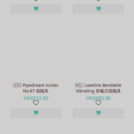
Lovefactor
(3)
HATOPLA
(2)
Hueman
(2)
看
更
多
🇺🇸 Pipedream Icicles
🇳🇱 Loveline Bendable
No.87 假陽具
Vibrating 穿戴式假陽具
HK$513.00
HK$683.00