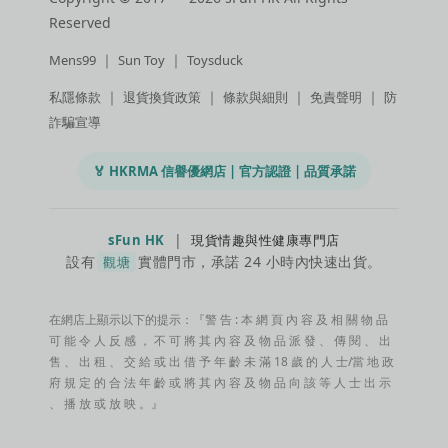
Reserved
｜
｜
Mens99
Sun Toy
Toysduck
｜
｜
｜
｜
私隱條款
退貨換貨政策
條款與細則
免責聲明
防
詐騙宣導
🏅 HKRMA 信譽優網店 | 官方認證 | 品質承諾
|
sFun HK
現貨情趣與性健康專門店
設有
實體門市，承諾 24 小時內快速出貨。
觀塘
在網店上顯示以下的提示：『警 告 : 本 網 頁 內 容 及 相 關 物 品
可 能 令 人 反 感 ， 不 可 將 其 內 容 及 物 品 派 發 、 傳 閱 、 出
售 、 出 租 、 交 給 或 出 借 予 年 齡 未 滿 18 歲 的 人 士/當 地 政
府 規 定 的 合 法 年 齡 或 將 其 內 容 及 物 品 向 該 等 人 士 出 示
、 播 放 或 放 映 。』