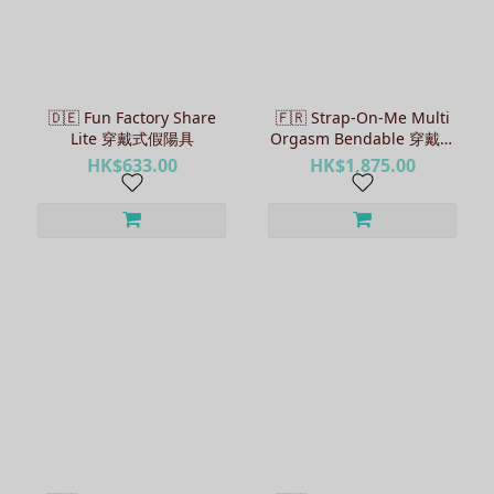
🇩🇪 Fun Factory Share
🇫🇷 Strap-On-Me Multi
Lite 穿戴式假陽具
Orgasm Bendable 穿戴式
假陽具 - S
HK$633.00
HK$1,875.00