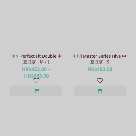
🇺🇸 Perfect Fit Double 中
🇺🇸 Master Series Hive 中
空肛塞 - M / L
空肛塞 - S
HK$453.00 ~
HK$183.00
HK$583.00