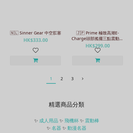
🇳🇱 Sinner Gear 中空肛塞
🇯🇵 Prime 極致高潮E-
Charge頭部搖擺三點震動棒
HK$333.00
- 黑色
HK$299.00
1
2
3
精選商品分類
✨
成人用品
✨
飛機杯
✨
震動棒
✨
名器
✨
動漫名器