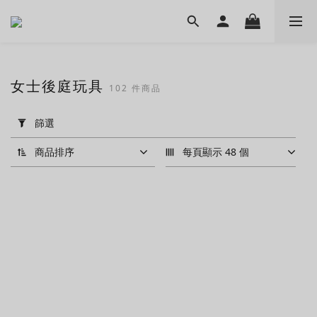
女士後庭玩具
102 件商品
套
用
篩選
篩
選
商品排序
每頁顯示 48 個
(0/20)
價格
(HK$)
~