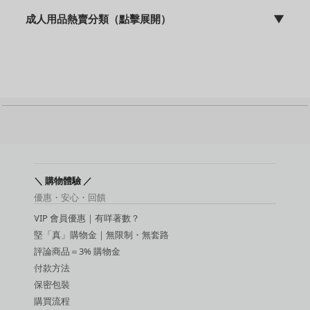
成人用品熱賣分類（點擊展開）
▼
sFun HK | discreet 包裝 | 快速出貨 | 10年專業營運
成人用品主頁
飛機杯
震動棒
名器
動漫名器
後庭用品
持久環 / 鎖精環
增大膏
敏感提升用品
＼ 購物體驗 ／
延時噴霧
優惠・安心・回饋
吸啜器
VIP 會員優惠｜有咩著數？
震蛋
SM 玩具
堅「真」購物金｜無限制・無套路
SM 手扣
評論商品＝3% 購物金
潤滑液
付款方法
保密包裝
購買流程