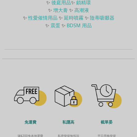
✨
後庭用品
✨
鎖精環
✨
增大膏
✨
高潮液
✨
性愛催情用品
✨
延時噴霧
✨
陰蒂吸啜器
✨
震蛋
✨
BDSM 用品
免運費
截單晏
私隱高
滿$200免本地運費
平日早晚發貨
私密發貨無投訴