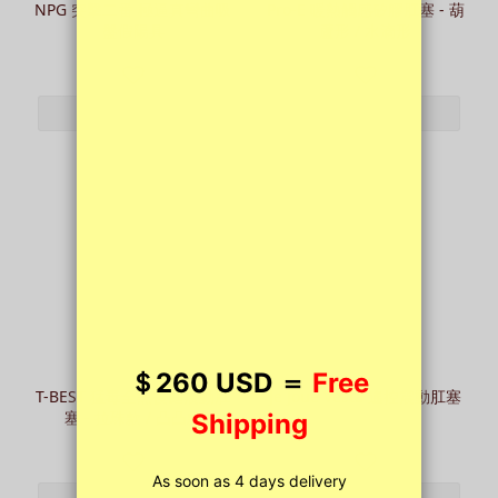
NPG 突撃二番 極逼真彎曲吸
Pro-E 暖熱觸感矽膠肛塞 - 葫
盤假陽具
蘆形 / 水滴形
HK$168.00
HK$358.00
T-BEST 猛毒全黑後庭震動肛
Je Joue Vesta 遙控震動肛塞
塞 - 拉珠款 / 凸凸款
HK$958.00
HK$148.00