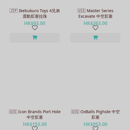
品
牌
🇯🇵 Ikebukuro Toys 4兄弟
🇺🇸 Master Series
震動肛塞拉珠
Excavate 中空肛塞
Nexus
HK$93.00
HK$263.00
(9)
NPG
(5)
Fun
Factory
(4)
Magic
Eyes
(4)
Prime
(4)
🇺🇸 Icon Brands Port Hole
🇺🇸 OxBalls Pighole 中空
PxPxP
中空肛塞
肛塞
(4)
HK$153.00
HK$953.00