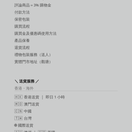
SM 手扣
評論商品＝3% 購物金
潤滑液
付款方法
保密包裝
購買流程
購買金及優惠碼使用方法
產品保養
退貨流程
禮物包裝服務（送人）
實體門市地址（觀塘）
＼ 送貨服務 ／
香港・海外
🇭🇰
香港送貨
｜
即日 1 小時
🇲🇴
澳門送貨
🇨🇳
中國
🇹🇼
台灣
🌐
國際送貨