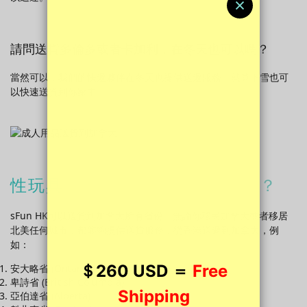
請問送貨多倫多或者卡加利，在冬天也可以嗎？
當然可以，我們的快遞夥伴在冬天也提供送遞服務。就算下雪也可
以快速送貨到你家中。
性玩具
可以送到加拿大以下地點？
sFun HK可以送貨到加拿大所有省份，無論你移民加拿大或者移居
北美任何城市，都能夠提供送貨服務，從香港送遞到加拿大，例
如：
安大略省 (Ontario)
卑詩省 (British Columbia)
亞伯達省 (Alberta)