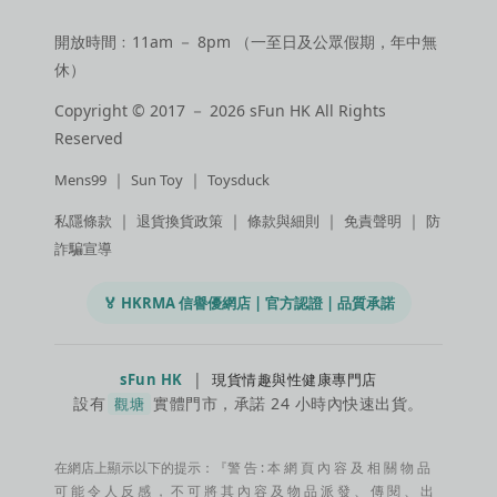
開放時間﹕11am － 8pm （一至日及公眾假期，年中無
休）
Copyright © 2017 － 2026 sFun HK All Rights
Reserved
｜
｜
Mens99
Sun Toy
Toysduck
｜
｜
｜
｜
私隱條款
退貨換貨政策
條款與細則
免責聲明
防
詐騙宣導
🏅 HKRMA 信譽優網店 | 官方認證 | 品質承諾
|
sFun HK
現貨情趣與性健康專門店
設有
實體門市，承諾 24 小時內快速出貨。
觀塘
在網店上顯示以下的提示：『警 告 : 本 網 頁 內 容 及 相 關 物 品
可 能 令 人 反 感 ， 不 可 將 其 內 容 及 物 品 派 發 、 傳 閱 、 出