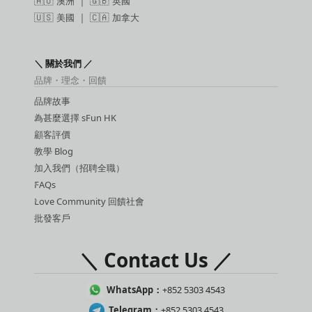
🇦🇺
澳洲
｜ 🇬🇧
英國
🇺🇸
美國
｜ 🇨🇦
加拿大
＼ 關於我們 ／
品牌・理念・回饋
品牌故事
為甚麼選擇 sFun HK
顧客評價
教學 Blog
加入我們（招聘全職）
FAQs
Love Community 回饋社會
批發客戶
＼ Contact Us ／
WhatsApp：
+852 5303 4543
Telegram：
+852 5303 4543