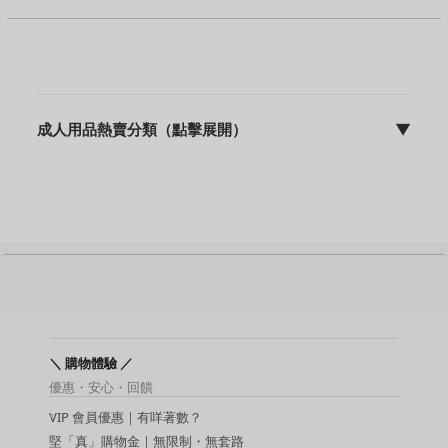
成人用品熱賣分類（點擊展開）
▼
sFun HK | discreet 包裝 | 快速出貨 | 10年專業營運
成人用品主頁
飛機杯
震動棒
名器
動漫名器
後庭用品
持久環 / 鎖精環
增大膏
敏感提升用品
＼ 購物體驗 ／
延時噴霧
優惠・安心・回饋
吸啜器
VIP 會員優惠｜有咩著數？
震蛋
SM 玩具
堅「真」購物金｜無限制・無套路