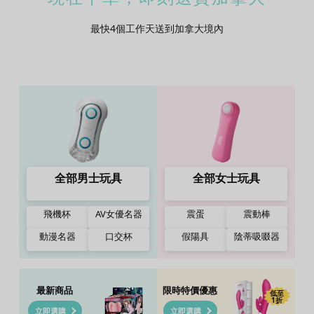
最快4個工作天送到加拿大境內
全部男士玩具
全部女士玩具
飛機杯
AV女優名器
震蛋
震動棒
動漫名器
口交杯
假陽具
陰蒂吸啜器
最新商品
限時特價優惠
低至
1折
立即選購
立即選購