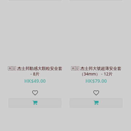
🇦🇺 杰士邦動感大顆粒安全套
🇦🇺 杰士邦大號超薄安全套
- 8片
（34mm） - 12片
HK$49.00
HK$79.00