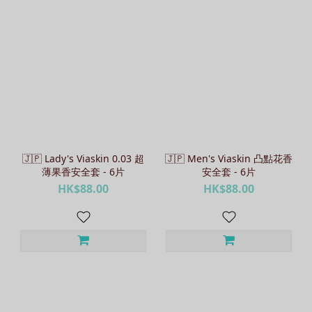
🇯🇵 Lady's Viaskin 0.03 超
🇯🇵 Men's Viaskin 凸點花香
薄果香安全套 - 6片
安全套 - 6片
HK$88.00
HK$88.00