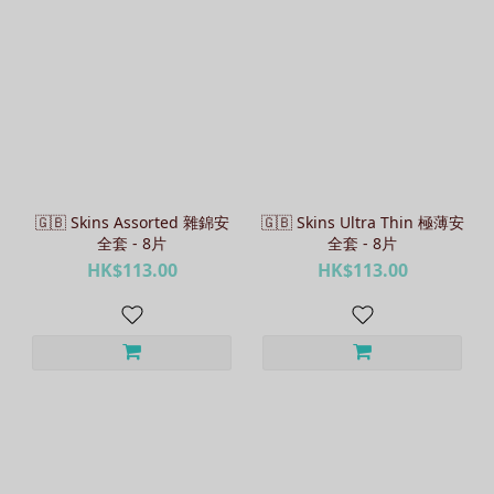
🇬🇧 Skins Assorted 雜錦安
🇬🇧 Skins Ultra Thin 極薄安
全套 - 8片
全套 - 8片
HK$113.00
HK$113.00