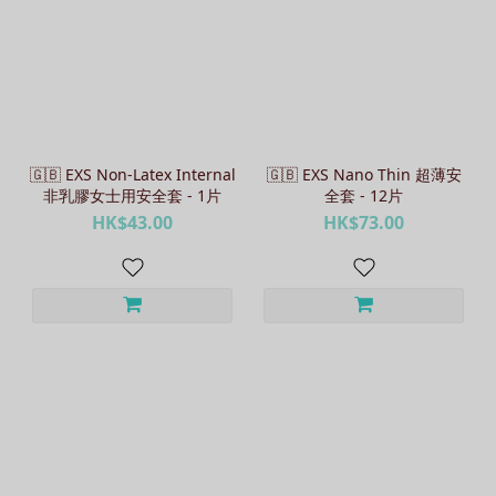
🇬🇧 EXS Non-Latex Internal
🇬🇧 EXS Nano Thin 超薄安
非乳膠女士用安全套 - 1片
全套 - 12片
HK$43.00
HK$73.00