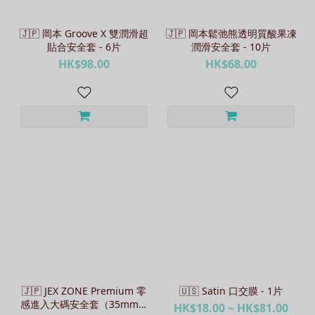
🇯🇵 岡本 Groove X 雙潤滑超
🇯🇵 岡本鬆弛熊透明質酸果凍
貼合安全套 - 6片
潤滑安全套 - 10片
HK$98.00
HK$68.00
🇯🇵 JEX ZONE Premium 零
🇺🇸 Satin 口交膜 - 1片
感進入大碼安全套（35mm）
HK$18.00 ~ HK$81.00