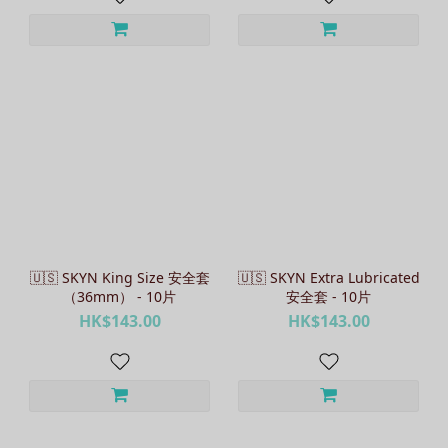
🇺🇸 SKYN King Size 安全套
🇺🇸 SKYN Extra Lubricated
（36mm） - 10片
安全套 - 10片
HK$143.00
HK$143.00