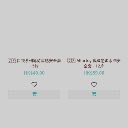
🇯🇵 口袋系列薄荷涼感安全套
🇯🇵 Allurtoy 戰國戀姬水潤安
- 5片
全套 - 12片
HK$49.00
HK$59.00