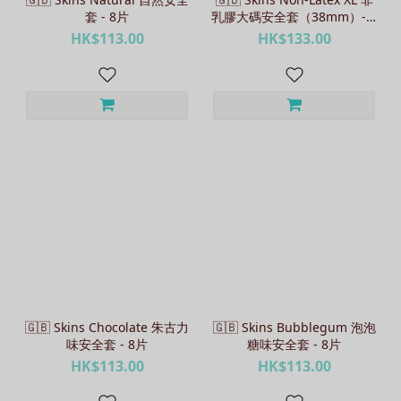
套 - 8片
乳膠大碼安全套（38mm）- 8
片
HK$113.00
HK$133.00
🇬🇧 Skins Chocolate 朱古力
🇬🇧 Skins Bubblegum 泡泡
味安全套 - 8片
糖味安全套 - 8片
HK$113.00
HK$113.00