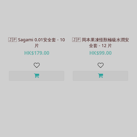
🇯🇵 Sagami 0.01安全套 - 10
🇯🇵 岡本果凍怪獸極級水潤安
片
全套 - 12 片
HK$179.00
HK$99.00