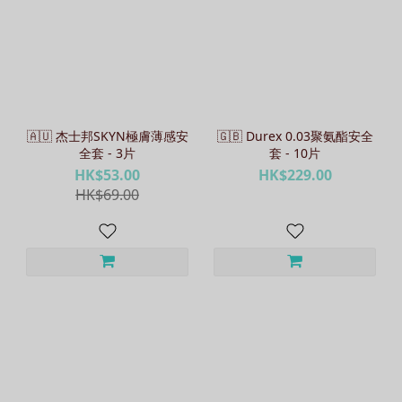
🇦🇺 杰士邦SKYN極膚薄感安
🇬🇧 Durex 0.03聚氨酯安全
全套 - 3片
套 - 10片
HK$53.00
HK$229.00
HK$69.00