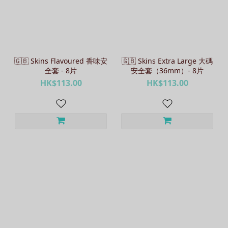
🇬🇧 Skins Flavoured 香味安
🇬🇧 Skins Extra Large 大碼
全套 - 8片
安全套（36mm）- 8片
HK$113.00
HK$113.00