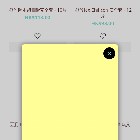
🇯🇵 岡本超潤滑安全套 - 10片
🇯🇵 Jex Chillcon 安全套 - 12
片
HK$113.00
HK$93.00
🇯🇵 Fuji Latex Ubicon 手指
🇯🇵 Precious Toydom 玩具
安全套 - 6片
安全套 - 5片
HK$43.00
HK$53.00