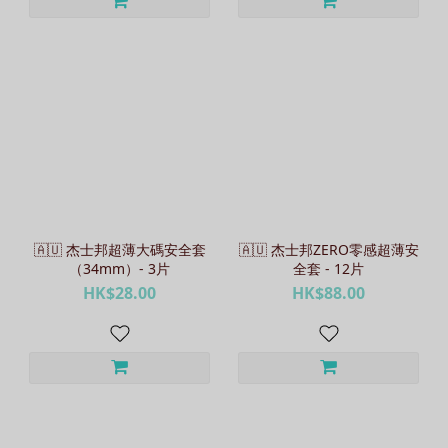
🇦🇺 杰士邦超薄大碼安全套
🇦🇺 杰士邦ZERO零感超薄安
（34mm）- 3片
全套 - 12片
HK$28.00
HK$88.00