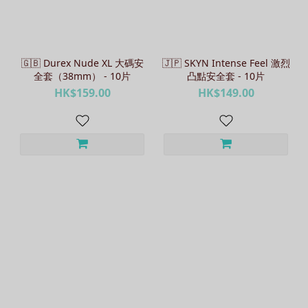
🇬🇧 Durex Nude XL 大碼安
🇯🇵 SKYN Intense Feel 激烈
全套（38mm） - 10片
凸點安全套 - 10片
HK$159.00
HK$149.00