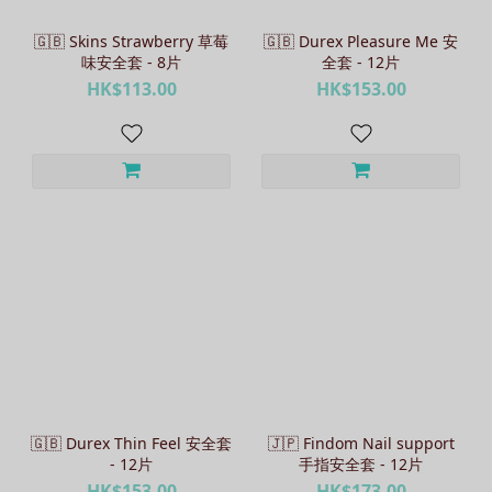
🇬🇧 Skins Strawberry 草莓
🇬🇧 Durex Pleasure Me 安
味安全套 - 8片
全套 - 12片
HK$113.00
HK$153.00
🇬🇧 Durex Thin Feel 安全套
🇯🇵 Findom Nail support
- 12片
手指安全套 - 12片
HK$153.00
HK$173.00