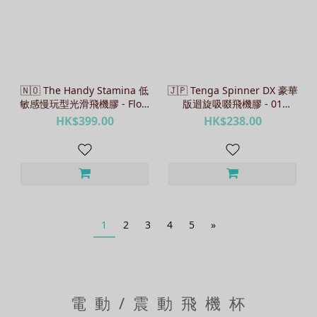
🇳🇴 The Handy Stamina 低
🇯🇵 Tenga Spinner DX 豪華
敏感慢玩型光滑飛機膠 - Flow
版迴旋吸啜飛機膠 - 01
/ Pod
DROPS / 02 BUMPS / 03
HK$399.00
HK$238.00
STEPS
1
2
3
4
5
»
電 動 / 震 動 飛 機 杯