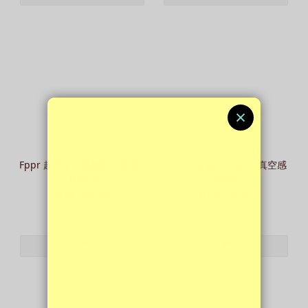
Fppr 超凡享受飛機杯 - 陰道 /
🇯🇵 Tenga Vacuum 真空感
口腔肉壁
飛機杯
HK$168.00
HK$138.00