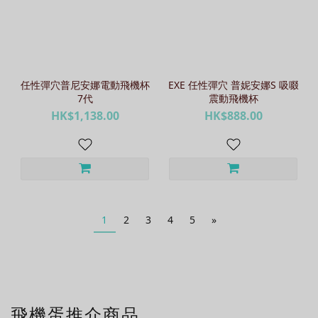
任性彈穴普尼安娜電動飛機杯
EXE 任性彈穴 普妮安娜S 吸啜
7代
震動飛機杯
HK$1,138.00
HK$888.00
1
2
3
4
5
»
飛機蛋推介商品