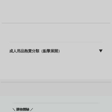
成人用品熱賣分類（點擊展開）
▼
sFun HK | discreet 包裝 | 快速出貨 | 10年專業營運
成人用品主頁
飛機杯
震動棒
名器
動漫名器
後庭用品
持久環 / 鎖精環
增大膏
敏感提升用品
＼ 購物體驗 ／