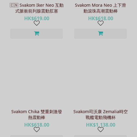
牌
🇨🇳 Svakom Iker Neo 互動
Svakom Mora Neo 上下滑
式脈衝前列腺震動肛塞
動滾珠高潮震動棒
Svakom
HK$619.00
HK$618.00
(10)
Svakom Chika 雙重刺激發
Svakom司沃康 Zemalia時空
熱震動棒
戰艦電動飛機杯
HK$618.00
HK$1,138.00