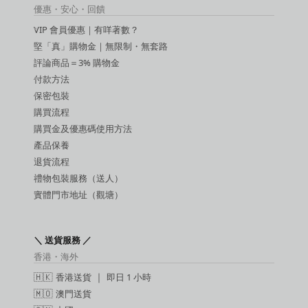
延時噴霧
優惠・安心・回饋
吸啜器
VIP 會員優惠｜有咩著數？
震蛋
SM 玩具
堅「真」購物金｜無限制・無套路
SM 手扣
評論商品＝3% 購物金
潤滑液
付款方法
保密包裝
購買流程
購買金及優惠碼使用方法
產品保養
退貨流程
禮物包裝服務（送人）
實體門市地址（觀塘）
＼ 送貨服務 ／
香港・海外
🇭🇰
香港送貨
｜
即日 1 小時
🇲🇴
澳門送貨