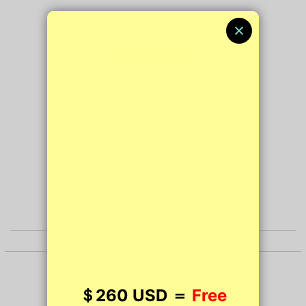
精選商品分類
✨
成人用品
✨
飛機杯
✨
震動棒
✨
名器
✨
動漫名器
✨
後庭用品
✨
鎖精環
✨
增大膏
✨
高潮液
✨
性愛催情用品
✨
延時噴霧
✨
陰蒂吸啜器
✨
震蛋
✨
BDSM 用品