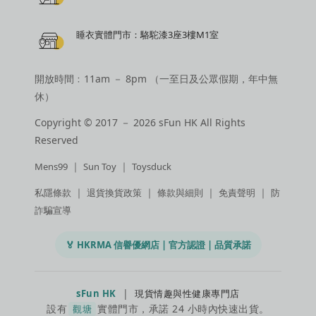
睡衣實體門市：駱駝漆3座3樓M1室
開放時間﹕11am － 8pm （一至日及公眾假期，年中無
休）
Copyright © 2017 － 2026 sFun HK All Rights
Reserved
｜
｜
Mens99
Sun Toy
Toysduck
｜
｜
｜
｜
私隱條款
退貨換貨政策
條款與細則
免責聲明
防
詐騙宣導
🏅 HKRMA 信譽優網店 | 官方認證 | 品質承諾
|
sFun HK
現貨情趣與性健康專門店
設有
實體門市，承諾 24 小時內快速出貨。
觀塘