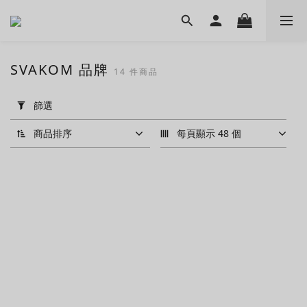
SVAKOM 品牌
14 件商品
套
用
篩選
篩
選
商品排序
每頁顯示 48 個
(0/20)
價格
(HK$)
~
品