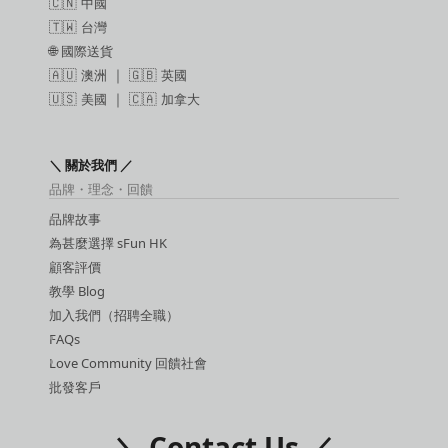
🇨🇳
中國
🇹🇼
台灣
🌐
國際送貨
🇦🇺
澳洲
｜ 🇬🇧
英國
🇺🇸
美國
｜ 🇨🇦
加拿大
＼ 關於我們 ／
品牌・理念・回饋
品牌故事
為甚麼選擇 sFun HK
顧客評價
教學 Blog
加入我們（招聘全職）
FAQs
Love Community 回饋社會
批發客戶
＼ Contact Us ／