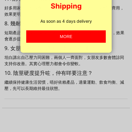
好多用家反映有改善，特別係配合訓練器同健康生活習慣一齊用，
效果更明顯。
8. 幾耐先見到效果？
短期產品如凝膠5分鐘即見效，長期訓練器需持續用1-2個月，效果
會逐步提升。
9. 女朋友覺得我唔夠硬，點同佢溝通？
坦白講出自己壓力同困難，兩個人一齊面對，女朋友多數會體諒同
支持你改善。其實心理壓力都會令你變軟。
10. 陰莖硬度提升咗，仲有咩要注意？
繼續保持健康生活習慣，唔好依賴產品，適量運動、飲食均衡、減
壓，先可以長期維持最佳狀態。