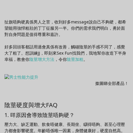
扯旗唔夠硬真係男人之苦，收到好多message說自己不夠硬，都希
望能用強悍粗壯的丁丁征服另一半。你們的需求我們明白，勇於面
對自身問題是值得尊重和嘉許。
好多回頭客都話用過會真係有改善，觸碰陰莖的手感不同了，感覺
大了粗了。想訓練JJ，即刻來Sex Fun找我們，我地幫你改造下半身
幸福，教會你
陰莖增大方法
，令你
陰莖加粗
。
撳圖睇全部產品！
陰莖硬度與增大FAQ
1. 咩原因會導致陰莖唔夠硬？
壓力大、缺乏運動、飲食唔健康、長期坐、瞓得唔夠、甚至心理壓
力都會影響硬度。年齡唔係唯一因素，身體健康好，硬度自然高。