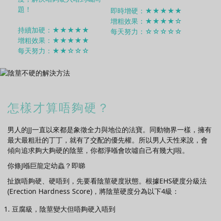
題！
即時增硬：★★★★★
增粗效果：★★★★☆
持續加硬：★★★★★
每天努力：☆☆☆☆☆
增粗效果：★★★★★
每天努力：★★☆☆☆
怎樣才算唔夠硬？
男人的JJ一直以來都是象徵全力與地位的法寶。同動物界一樣，擁有
最大最粗壯的丁丁，就有了交配的優先權。所以男人天性來說，會
傾向追求夠大夠硬的陰莖，你都淨喺會吹噓自己有幾大J啦。
你條J喺巨龍定幼蟲？即睇
扯旗唔夠硬、硬唔到，先要看陰莖硬度狀態。根據
EHS硬度分級法
(Erection Hardness Score)
，將陰莖硬度分為以下4級：
豆腐級，陰莖變大但唔夠硬入唔到