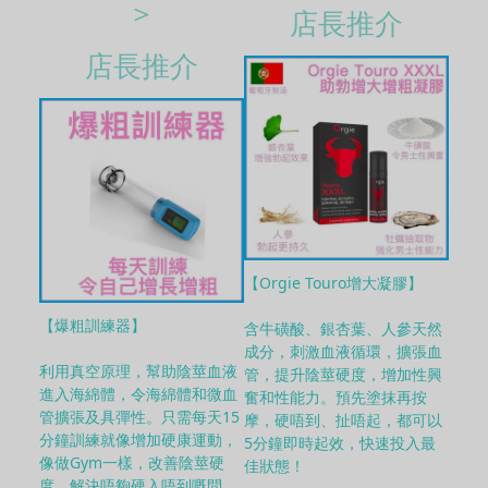
＞
店長推介
店長推介
【Orgie Touro增大凝膠】
【爆粗訓練器】
含牛磺酸、銀杏葉、人參天然
成分，刺激血液循環，擴張血
利用真空原理，幫助陰莖血液
管，提升陰莖硬度，增加性興
進入海綿體，令海綿體和微血
奮和性能力。預先塗抹再按
管擴張及具彈性。只需每天15
摩，硬唔到、扯唔起，都可以
分鐘訓練就像增加硬康運動，
5分鐘即時起效，快速投入最
像做Gym一樣，改善陰莖硬
佳狀態！
度，解決唔夠硬入唔到嘅問