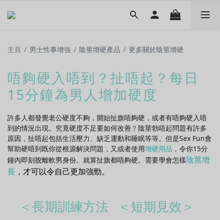
主頁
/
男士性事增強
/
陰莖增硬產品
/
更多關於陰莖增硬
唔夠硬入唔到？扯唔起？每日
15分鐘為男人增加硬度
許多人都發覺老公硬度不夠，開始扯旗唔夠硬，或者有唔夠硬入唔
到的情況出現。究竟硬度不足要如何改善﹖陰莖勃唔起問題有許多
原因，扯唔起包括生活壓力、缺乏運動和睡眠等等。但是Sex Fun會
幫助硬唔到既你從根源解決問題，又或者使用
增硬用品
，令你15分
陰莖增
鐘內即刻脫離軟男身份。就算扯旗都唔夠硬。需要學會怎樣
長
，才可以令自己更加強勁。
＜長期訓練方法
＜短期見效＞