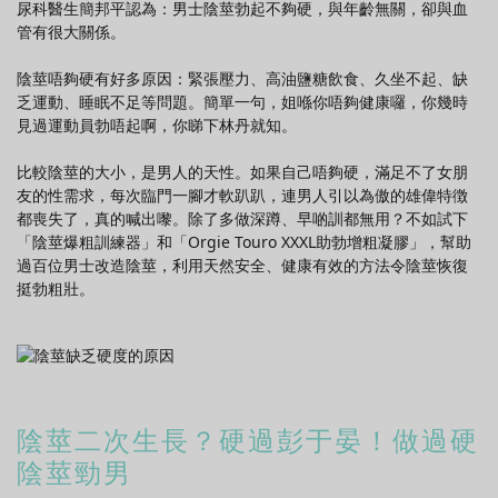
尿科醫生簡邦平認為：
男士陰莖勃起不夠硬，與年齡無關，卻與血
管有很大關係。
陰莖唔夠硬有好多原因：緊張壓力、高油鹽糖飲食、久坐不起、缺
乏運動、睡眠不足等問題。簡單一句，姐喺你唔夠健康囉，你幾時
見過運動員勃唔起啊，你睇下林丹就知。
比較陰莖的大小，是男人的天性。如果自己唔夠硬，滿足不了女朋
友的性需求，每次臨門一腳才軟趴趴，連男人引以為傲的雄偉特徴
都喪失了，真的喊出嚟。除了多做深蹲、早啲訓都無用？不如試下
「陰莖爆粗訓練器」和「Orgie Touro XXXL助勃增粗凝膠」，幫助
過百位男士改造陰莖，利用天然安全、健康有效的方法令陰莖恢復
挺勃粗壯。
陰莖二次生長？硬過彭于晏！做過硬
陰莖勁男