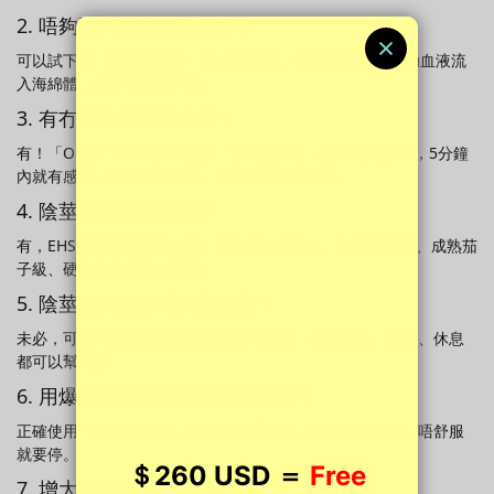
2. 唔夠硬入唔到，點算好？
可以試下用「爆粗訓練器」做真空訓練，每日15分鐘，幫助血液流
入海綿體，提升硬度同彈性。
3. 有冇即時見效嘅方法？
有！「Orgie Touro增大凝膠」含天然成分，搽上去再按摩，5分鐘
內就有感覺，幫你即刻硬返。但就不是長久方法。
4. 陰莖硬度有冇分級？
有，EHS硬度分級法分四級：豆腐級（最軟）、剝皮香蕉級、成熟茄
子級、硬邦邦青瓜級（最硬）。
5. 陰莖唔夠硬係咪代表有病？
未必，可能只係生活習慣唔好或者壓力大。改善飲食、運動、休息
都可以幫到手。
6. 用爆粗訓練器會唔會有副作用？
正確使用一般無副作用，但唔好過度使用，跟足說明書做，唔舒服
就要停。
7. 增大增粗產品真係有效？