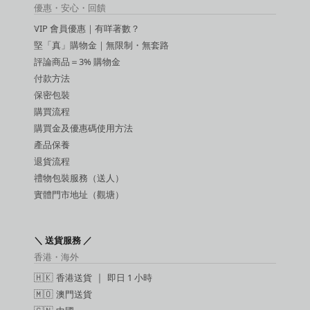
延時噴霧
優惠・安心・回饋
吸啜器
VIP 會員優惠｜有咩著數？
震蛋
SM 玩具
堅「真」購物金｜無限制・無套路
SM 手扣
評論商品＝3% 購物金
潤滑液
付款方法
保密包裝
購買流程
購買金及優惠碼使用方法
產品保養
退貨流程
禮物包裝服務（送人）
實體門市地址（觀塘）
＼ 送貨服務 ／
香港・海外
🇭🇰
香港送貨
｜
即日 1 小時
🇲🇴
澳門送貨