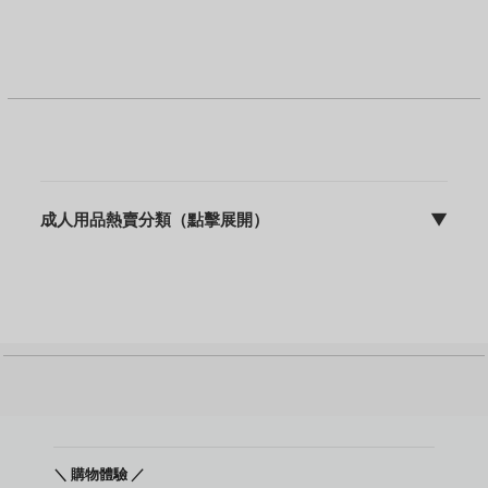
成人用品熱賣分類（點擊展開）
▼
sFun HK | discreet 包裝 | 快速出貨 | 10年專業營運
成人用品主頁
飛機杯
震動棒
名器
動漫名器
後庭用品
持久環 / 鎖精環
增大膏
敏感提升用品
＼ 購物體驗 ／