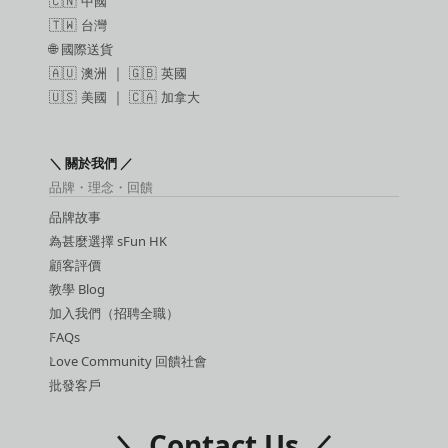
🇨🇳
中國
🇹🇼
台灣
🌐
國際送貨
🇦🇺
澳洲
｜ 🇬🇧
英國
🇺🇸
美國
｜ 🇨🇦
加拿大
＼ 關於我們 ／
品牌・理念・回饋
品牌故事
為甚麼選擇 sFun HK
顧客評價
教學 Blog
加入我們（招聘全職）
FAQs
Love Community 回饋社會
批發客戶
＼ Contact Us ／