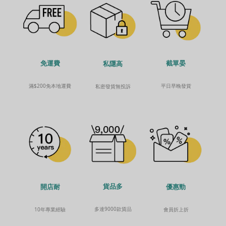
免運費
截單晏
私隱高
滿$200免本地運費
平日早晚發貨
私密發貨無投訴
貨品多
開店耐
優惠勁
多達9000款貨品
10年專業經驗
會員折上折