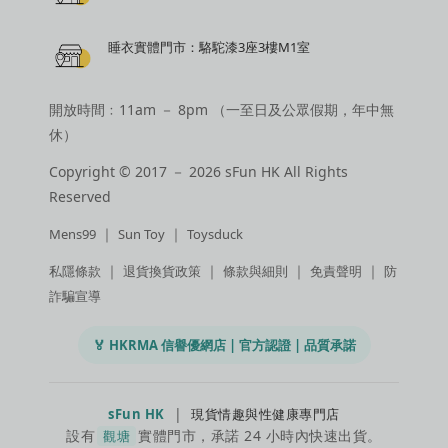
睡衣實體門市：駱駝漆3座3樓M1室
開放時間﹕11am － 8pm （一至日及公眾假期，年中無
休）
Copyright © 2017 － 2026 sFun HK All Rights
Reserved
｜
｜
Mens99
Sun Toy
Toysduck
｜
｜
｜
｜
私隱條款
退貨換貨政策
條款與細則
免責聲明
防
詐騙宣導
🏅 HKRMA 信譽優網店 | 官方認證 | 品質承諾
|
sFun HK
現貨情趣與性健康專門店
設有
實體門市，承諾 24 小時內快速出貨。
觀塘