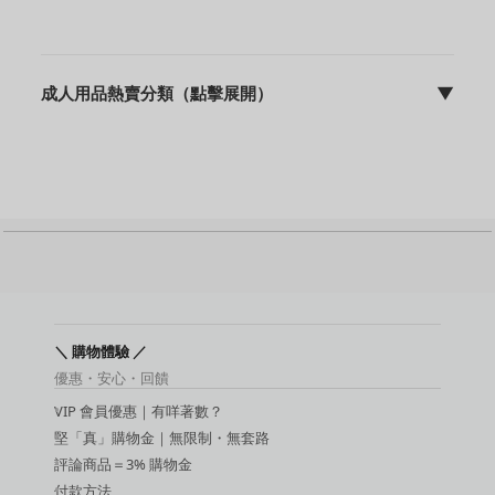
成人用品熱賣分類（點擊展開）
▼
sFun HK | discreet 包裝 | 快速出貨 | 10年專業營運
成人用品主頁
飛機杯
震動棒
名器
動漫名器
後庭用品
持久環 / 鎖精環
增大膏
敏感提升用品
＼ 購物體驗 ／
延時噴霧
優惠・安心・回饋
吸啜器
VIP 會員優惠｜有咩著數？
震蛋
SM 玩具
堅「真」購物金｜無限制・無套路
SM 手扣
評論商品＝3% 購物金
潤滑液
付款方法