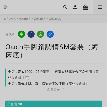
全部商品
/
輔助用品
/
調情用品
/
調情玩具
分享到
Ouch手腳鎖調情SM套裝（縛
床底）
全店，滿＄1000﹕95折優惠 ； 再送＄88購物金下次使用（需
登入會員才可）
全店，送你＄88「真」購物金下次使用（需登入會員）
查看更多
售出
10+