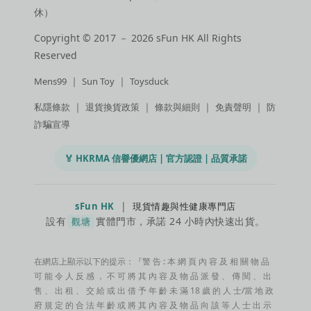
休）
Copyright © 2017 － 2026 sFun HK All Rights
Reserved
｜
｜
Mens99
Sun Toy
Toysduck
｜
｜
｜
｜
私隱條款
退貨換貨政策
條款與細則
免責聲明
防
詐騙宣導
🏅 HKRMA 信譽優網店 | 官方認證 | 品質承諾
|
sFun HK
現貨情趣與性健康專門店
設有
實體門市，承諾 24 小時內快速出貨。
觀塘
在網店上顯示以下的提示：『警 告 : 本 網 頁 內 容 及 相 關 物 品
可 能 令 人 反 感 ， 不 可 將 其 內 容 及 物 品 派 發 、 傳 閱 、 出
售 、 出 租 、 交 給 或 出 借 予 年 齡 未 滿 18 歲 的 人 士/當 地 政
府 規 定 的 合 法 年 齡 或 將 其 內 容 及 物 品 向 該 等 人 士 出 示