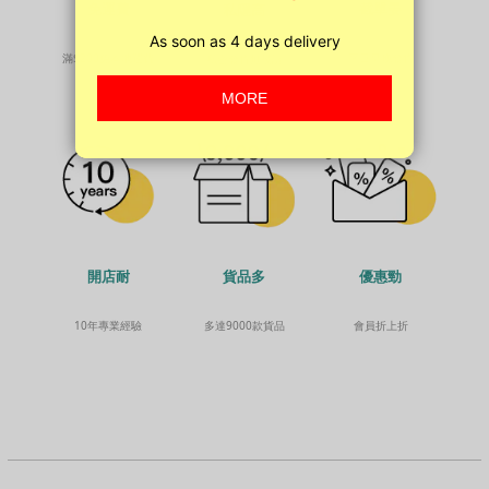
免運費
截單晏
私隱高
滿$200免本地運費
平日早晚發貨
私密發貨無投訴
貨品多
開店耐
優惠勁
多達9000款貨品
10年專業經驗
會員折上折