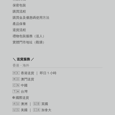
保密包裝
購買流程
購買金及優惠碼使用方法
產品保養
退貨流程
禮物包裝服務（送人）
實體門市地址（觀塘）
＼ 送貨服務 ／
香港・海外
🇭🇰
香港送貨
｜
即日 1 小時
🇲🇴
澳門送貨
🇨🇳
中國
🇹🇼
台灣
🌐
國際送貨
🇦🇺
澳洲
｜ 🇬🇧
英國
🇺🇸
美國
｜ 🇨🇦
加拿大