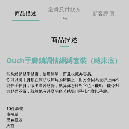
送貨及付款方
商品描述
顧客評價
式
商品描述
Ouch手腳鎖調情綑縛套裝（
縛
床底
）
能夠縛起雙手雙腳，使用簡單，而且收藏亦容易。
你可以將手腳鎖在床頭或床尾的床架上，對方會因為被綁上而不
能伸手伸腳，做出痛苦感覺，就算你怎樣對它也不能動。能令對
方動彈不得，就算她有甚麼的痛苦感覺想爭扎也難以爭脫。
10件套裝﹕
底褲縛
黑色眼罩
馬鞭