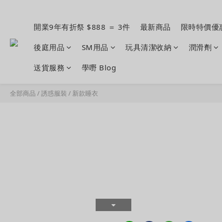
開業9年有折祭 $888 ＝ 3件
最新商品
限時特價優
後庭用品
SM用品
玩具清潔收納
潤滑劑
送貨服務
學嘢 Blog
全部商品
/
誘惑服裝
/
新款睡衣