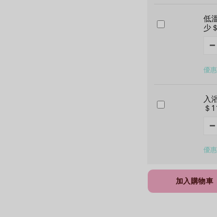
低
少＄
優惠價
入浴
＄1
優惠價
加入購物車