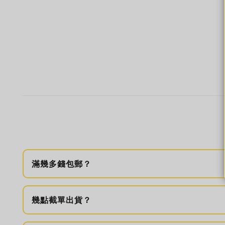
滿幾多錢包郵？
幾點截單出貨？