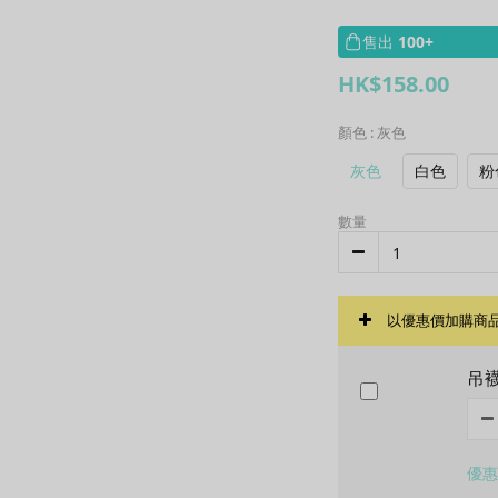
售出
100+
HK$158.00
顏色
: 灰色
灰色
白色
粉
數量
以優惠價加購商
吊
優惠價