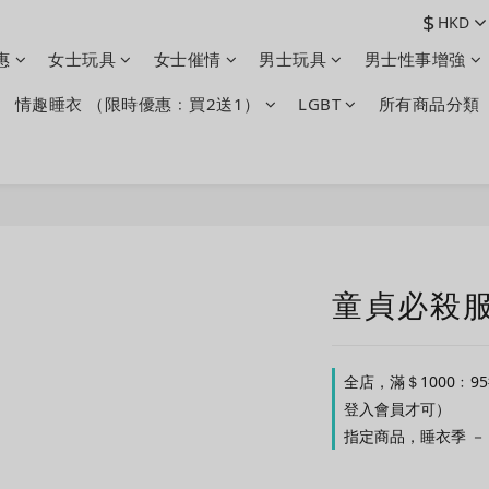
$
HKD
惠
女士玩具
女士催情
男士玩具
男士性事增強
情趣睡衣 （限時優惠﹕買2送1）
LGBT
所有商品分類
童貞必殺服 2
全店，滿＄1000﹕9
登入會員才可）
指定商品，睡衣季 － 