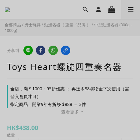
全部商品
/
男士玩具
/
動漫名器（ 重量／品牌 ）
/
中型動漫名器 (300g -
1000g)
分享到
Toys Heart螺旋四重奏名器
全店，滿＄1000﹕95折優惠 ； 再送＄88購物金下次使用（需
登入會員才可）
指定商品，開業9年有折祭 $888 ＝ 3件
查看更多
HK$438.00
數量