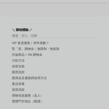
名器
動漫名器
後庭用品
持久環 / 鎖精環
增大膏
敏感提升用品
＼ 購物體驗 ／
延時噴霧
優惠・安心・回饋
吸啜器
VIP 會員優惠｜有咩著數？
震蛋
SM 玩具
堅「真」購物金｜無限制・無套路
SM 手扣
評論商品＝3% 購物金
潤滑液
付款方法
保密包裝
購買流程
購買金及優惠碼使用方法
產品保養
退貨流程
禮物包裝服務（送人）
實體門市地址（觀塘）