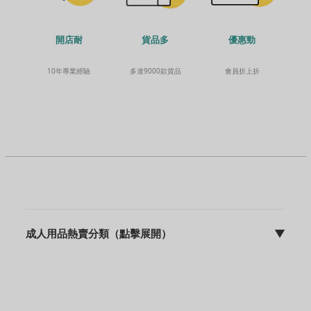
貨品多
開店耐
優惠勁
多達9000款貨品
10年專業經驗
會員折上折
成人用品熱賣分類（點擊展開）
▼
sFun HK | discreet 包裝 | 快速出貨 | 10年專業營運
成人用品主頁
飛機杯
震動棒