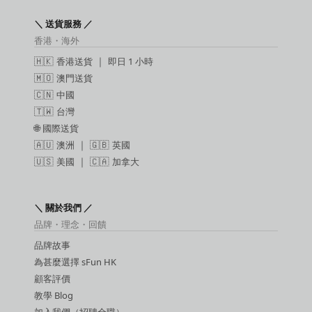
＼ 送貨服務 ／
香港・海外
🇭🇰
香港送貨
｜
即日 1 小時
🇲🇴
澳門送貨
🇨🇳
中國
🇹🇼
台灣
🌐
國際送貨
🇦🇺
澳洲
｜ 🇬🇧
英國
🇺🇸
美國
｜ 🇨🇦
加拿大
＼ 關於我們 ／
品牌・理念・回饋
品牌故事
為甚麼選擇 sFun HK
顧客評價
教學 Blog