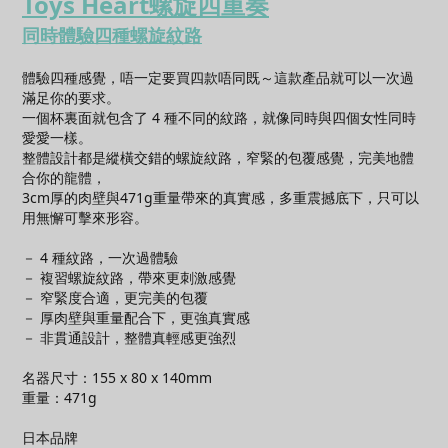
Toys Heart螺旋四重奏
同時體驗四種螺旋紋路
體驗四種感覺，唔一定要買四款唔同既～這款產品就可以一次過
滿足你的要求。
一個杯裏面就包含了 4 種不同的紋路，就像同時與四個女性同時
愛愛一樣。
整體設計都是縱橫交錯的螺旋紋路，窄緊的包覆感覺，完美地體
合你的龍體，
3cm厚的肉壁與471g重量帶來的真實感，多重震撼底下，只可以
用無懈可擊來形容。
－ 4 種紋路，一次過體驗
－ 複習螺旋紋路，帶來更刺激感覺
－ 窄緊度合適，更完美的包覆
－ 厚肉壁與重量配合下，更強真實感
－ 非貫通設計，整體真輕感更強烈
名器
尺寸：155 x 80 x 140mm
重量：471g
日本品牌