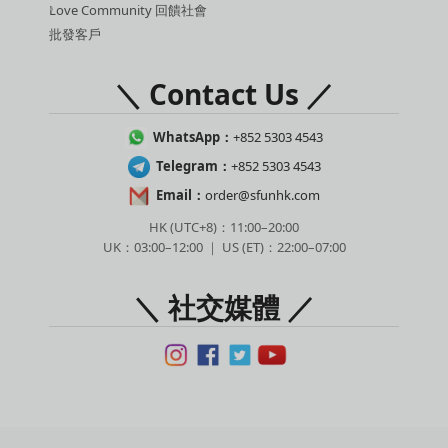
Love Community 回饋社會
批發客戶
＼ Contact Us ／
WhatsApp：
+852 5303 4543
Telegram：
+852 5303 4543
Email：
order@sfunhk.com
HK (UTC+8)：11:00–20:00
UK：03:00–12:00 ｜ US (ET)：22:00–07:00
＼ 社交媒體 ／