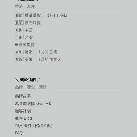
香港・海外
🇭🇰
香港送貨
｜
即日 1 小時
🇲🇴
澳門送貨
🇨🇳
中國
🇹🇼
台灣
🌐
國際送貨
🇦🇺
澳洲
｜ 🇬🇧
英國
🇺🇸
美國
｜ 🇨🇦
加拿大
＼ 關於我們 ／
品牌・理念・回饋
品牌故事
為甚麼選擇 sFun HK
顧客評價
教學 Blog
加入我們（招聘全職）
FAQs