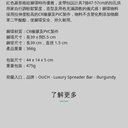
紅色菱形格紋腳環時尚優雅，皮帶扣設計具7個47-57cm的扣孔供
用家自行調較鬆緊度，造型及用色充滿調教的儀式感！腳環物料
採用拉伸度較高的CR橡膠及PVC製作，物料不含塑化劑添加物鄰
苯二甲酸酯，使腳環安全、持久耐用。
腳環材質：CR橡膠及PVC製作
腳環尺寸：長39 x 闊5.5 cm
鋼管尺寸：長39 cm，直徑 1.5 cm
產品重量：366g
包裝尺寸：44 x 14 x 5 cm
重量包裝：475g
荷蘭入口，品牌：OUCH - Luxury Spreader Bar - Burgundy
了解更多