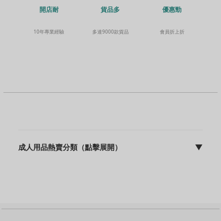
貨品多
開店耐
優惠勁
多達9000款貨品
10年專業經驗
會員折上折
成人用品熱賣分類（點擊展開）
▼
sFun HK | discreet 包裝 | 快速出貨 | 10年專業營運
成人用品主頁
飛機杯
震動棒
名器
動漫名器