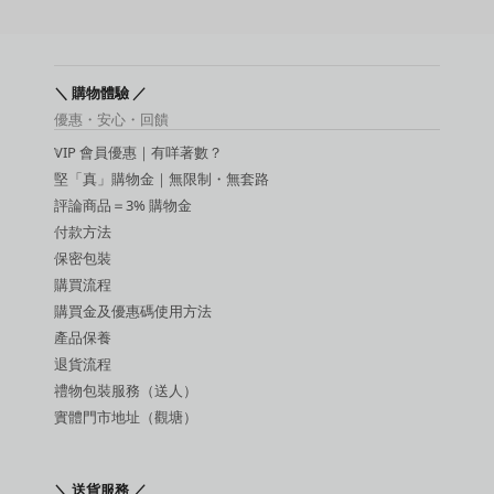
後庭用品
持久環 / 鎖精環
增大膏
敏感提升用品
＼ 購物體驗 ／
延時噴霧
優惠・安心・回饋
吸啜器
VIP 會員優惠｜有咩著數？
震蛋
SM 玩具
堅「真」購物金｜無限制・無套路
SM 手扣
評論商品＝3% 購物金
潤滑液
付款方法
保密包裝
購買流程
購買金及優惠碼使用方法
產品保養
退貨流程
禮物包裝服務（送人）
實體門市地址（觀塘）
＼ 送貨服務 ／