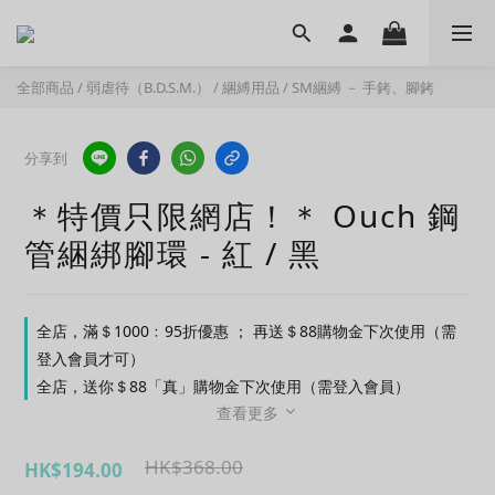
全部商品
/
弱虐待（B.D.S.M.）
/
綑縛用品
/
SM綑縛 － 手銬、腳銬
分享到
＊特價只限網店！＊ Ouch 鋼
管綑綁腳環 - 紅 / 黑
全店，滿＄1000﹕95折優惠 ； 再送＄88購物金下次使用（需
登入會員才可）
全店，送你＄88「真」購物金下次使用（需登入會員）
查看更多
HK$368.00
HK$194.00