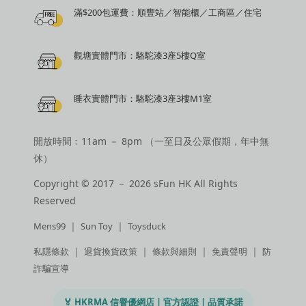
滿$200包運費：順豐站／智能櫃／工商區／住宅
觀塘實體門市：駱駝漆3座5樓Q室
睡衣實體門市：駱駝漆3座3樓M1室
開放時間﹕11am － 8pm （一至日及公眾假期，年中無
休）
Copyright © 2017 － 2026 sFun HK All Rights
Reserved
｜
｜
Mens99
Sun Toy
Toysduck
｜
｜
｜
｜
私隱條款
退貨換貨政策
條款與細則
免責聲明
防
詐騙宣導
🏅 HKRMA 信譽優網店 | 官方認證 | 品質承諾