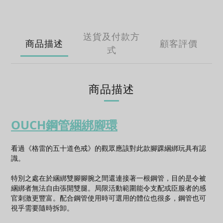
送貨及付款方
商品描述
顧客評價
式
商品描述
OUCH
鋼管綑綁腳環
看過《格雷的五十道色戒》的觀眾應該對此款腳踝綑綁玩具有認
識。
特別之處在於綑綁雙腳腳腕之間還連接著一根鋼管，目的是令被
綑綁者無法自由張開雙腿。局限活動範圍能令支配或臣服者的感
官刺激更豐富。配合鋼管使用時可選用的體位也很多，鋼管也可
視乎需要隨時拆卸。