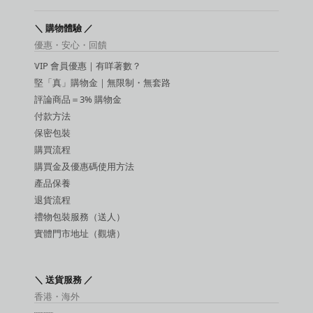
增大膏
敏感提升用品
＼ 購物體驗 ／
延時噴霧
優惠・安心・回饋
吸啜器
VIP 會員優惠｜有咩著數？
震蛋
SM 玩具
堅「真」購物金｜無限制・無套路
SM 手扣
評論商品＝3% 購物金
潤滑液
付款方法
保密包裝
購買流程
購買金及優惠碼使用方法
產品保養
退貨流程
禮物包裝服務（送人）
實體門市地址（觀塘）
＼ 送貨服務 ／
香港・海外