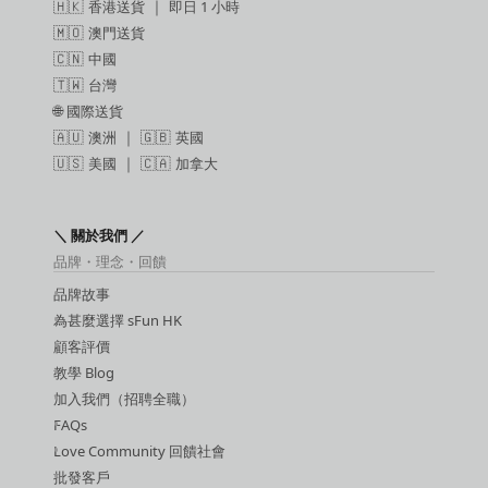
🇭🇰
香港送貨
｜
即日 1 小時
🇲🇴
澳門送貨
🇨🇳
中國
🇹🇼
台灣
🌐
國際送貨
🇦🇺
澳洲
｜ 🇬🇧
英國
🇺🇸
美國
｜ 🇨🇦
加拿大
＼ 關於我們 ／
品牌・理念・回饋
品牌故事
為甚麼選擇 sFun HK
顧客評價
教學 Blog
加入我們（招聘全職）
FAQs
Love Community 回饋社會
批發客戶