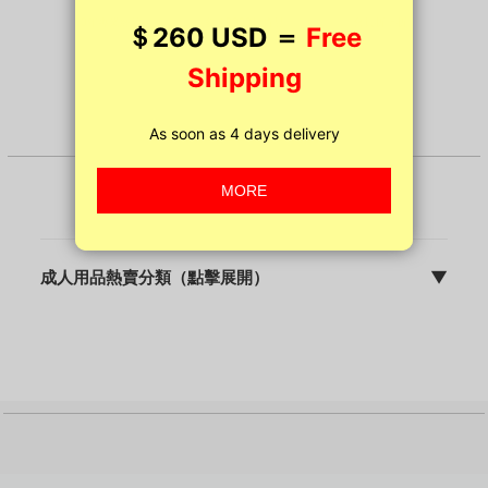
多達9000款貨品
10年專業經驗
會員折上折
成人用品熱賣分類（點擊展開）
▼
sFun HK | discreet 包裝 | 快速出貨 | 10年專業營運
成人用品主頁
飛機杯
震動棒
名器
動漫名器
後庭用品
持久環 / 鎖精環