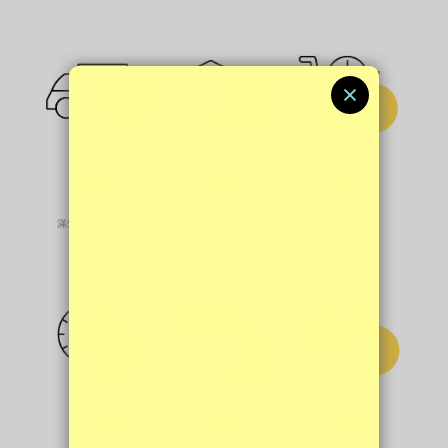
免運費
截單晏
私隱高
滿$200免本地運費
平日早晚發貨
私密發貨無投訴
貨品多
開店耐
優惠勁