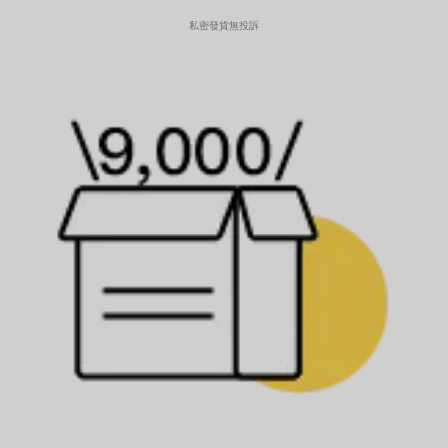
私密發貨無投訴