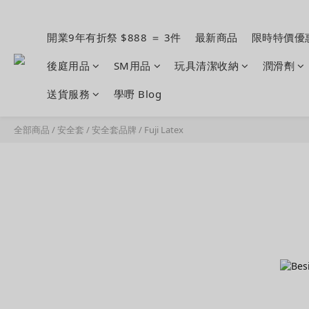
開業9年有折祭 $888 ＝ 3件
最新商品
限時特價優
後庭用品
SM用品
玩具清潔收納
潤滑劑
送貨服務
學嘢 Blog
全部商品
/
安全套
/
安全套品牌
/
Fuji Latex