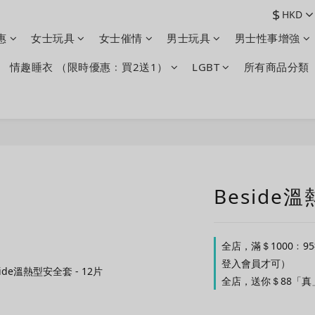
$
HKD
惠
女士玩具
女士催情
男士玩具
男士性事增強
情趣睡衣 （限時優惠﹕買2送1）
LGBT
所有商品分類
Beside
全店，滿＄1000﹕9
登入會員才可）
全店，送你＄88「