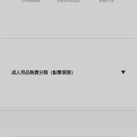
多達9000款貨品
10年專業經驗
會員折上折
成人用品熱賣分類（點擊展開）
▼
sFun HK | discreet 包裝 | 快速出貨 | 10年專業營運
成人用品主頁
飛機杯
震動棒
名器
動漫名器
後庭用品
持久環 / 鎖精環
增大膏