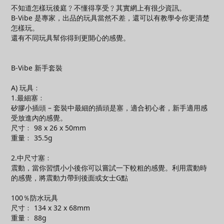
不知道怎樣玩後庭﹖不懂得享受﹖其實網上有很少資訊。
B-Vibe 是專家，出品的玩具當然不差，還可以有教學令你更清楚
怎樣玩。
還有不同玩具幫你得到更開心的感覺。
B-Vibe 新手套裝
A) 玩具﹕
1.最細塞﹕
矽膠小插頭 – 套裝中最細的插頭是塞，適合初心者，新手適用感
受放進內的感覺。
尺寸﹕ 98 x 26 x 50mm
重量﹕ 35.5g
2.中尺寸塞﹕
震動，當你習慣小小後你可以嘗試一下較粗的感覺。利用震動時
的感覺，將震動力帶到後面或女士G點
100％防水玩具
尺寸﹕ 134 x 32 x 68mm
重量﹕ 88g