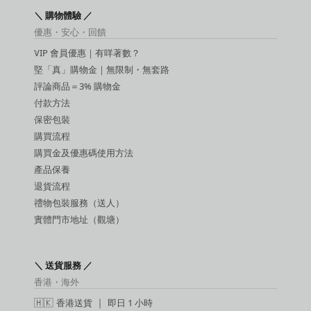
敏感提升用品
＼ 購物體驗 ／
延時噴霧
優惠・安心・回饋
吸啜器
VIP 會員優惠｜有咩著數？
震蛋
SM 玩具
堅「真」購物金｜無限制・無套路
SM 手扣
評論商品＝3% 購物金
潤滑液
付款方法
保密包裝
購買流程
購買金及優惠碼使用方法
產品保養
退貨流程
禮物包裝服務（送人）
實體門市地址（觀塘）
＼ 送貨服務 ／
香港・海外
🇭🇰
香港送貨
｜
即日 1 小時