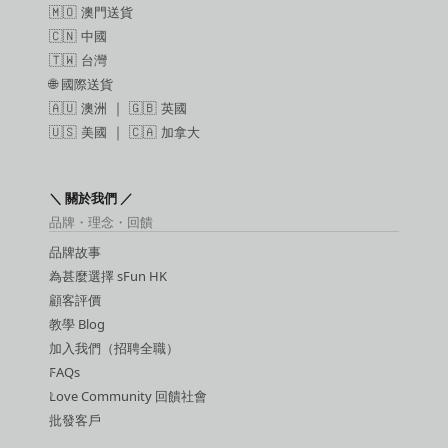
🇲🇴
澳門送貨
🇨🇳
中國
🇹🇼
台灣
🌐
國際送貨
🇦🇺
澳洲
｜ 🇬🇧
英國
🇺🇸
美國
｜ 🇨🇦
加拿大
＼ 關於我們 ／
品牌・理念・回饋
品牌故事
為甚麼選擇 sFun HK
顧客評價
教學 Blog
加入我們（招聘全職）
FAQs
Love Community 回饋社會
批發客戶