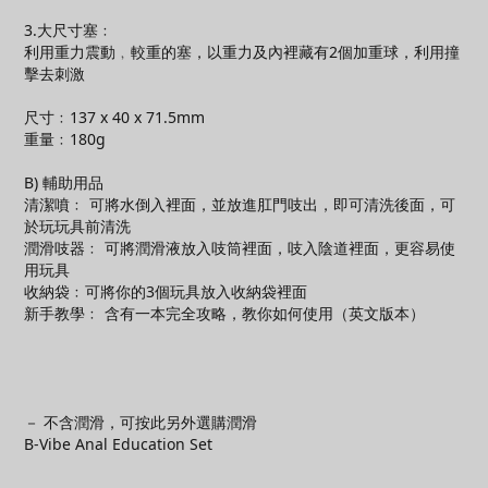
3.大尺寸塞﹕
利用重力震動﹐較重的塞，以重力及內裡藏有2個加重球，利用撞
擊去刺激
尺寸﹕137 x 40 x 71.5mm
重量﹕180g
B) 輔助用品
清潔噴﹕ 可將水倒入裡面，並放進肛門吱出，即可清洗後面，可
於玩玩具前清洗
潤滑吱器﹕ 可將潤滑液放入吱筒裡面，吱入陰道裡面，更容易使
用玩具
收納袋﹕可將你的3個玩具放入收納袋裡面
新手教學﹕ 含有一本完全攻略，教你如何使用（英文版本）
－ 不含潤滑，可按此
另外選購
潤滑
B-Vibe Anal Education Set