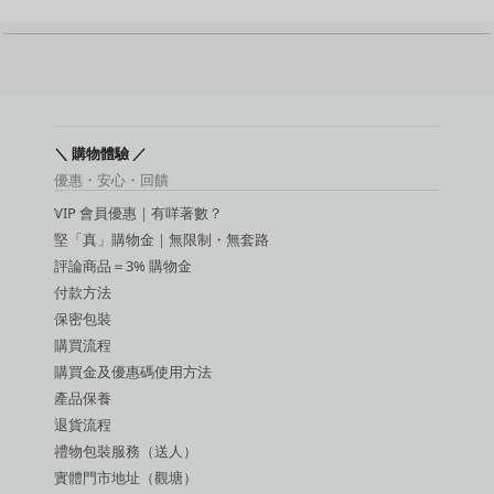
震動棒
名器
動漫名器
後庭用品
持久環 / 鎖精環
增大膏
敏感提升用品
＼ 購物體驗 ／
延時噴霧
優惠・安心・回饋
吸啜器
VIP 會員優惠｜有咩著數？
震蛋
SM 玩具
堅「真」購物金｜無限制・無套路
SM 手扣
評論商品＝3% 購物金
潤滑液
付款方法
保密包裝
購買流程
購買金及優惠碼使用方法
產品保養
退貨流程
禮物包裝服務（送人）
實體門市地址（觀塘）