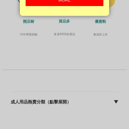
貨品多
開店耐
優惠勁
多達9000款貨品
10年專業經驗
會員折上折
成人用品熱賣分類（點擊展開）
▼
sFun HK | discreet 包裝 | 快速出貨 | 10年專業營運
成人用品主頁
飛機杯