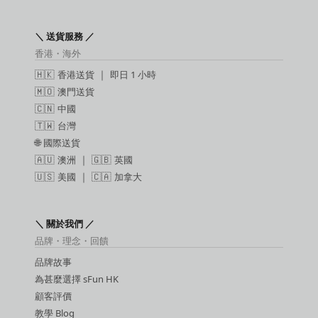
＼ 送貨服務 ／
香港・海外
🇭🇰
香港送貨
｜
即日 1 小時
🇲🇴
澳門送貨
🇨🇳
中國
🇹🇼
台灣
🌐
國際送貨
🇦🇺
澳洲
｜ 🇬🇧
英國
🇺🇸
美國
｜ 🇨🇦
加拿大
＼ 關於我們 ／
品牌・理念・回饋
品牌故事
為甚麼選擇 sFun HK
顧客評價
教學 Blog