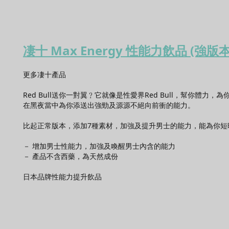
凄十
Max Energy 性能力飲品
(強版本
更多
凄十
產品
Red Bull送你一對翼﹖它就像是性愛界Red Bull，幫你體
在黑夜當中為你添送出強勁及源源不絕向前衝的能力。
比起正常版本，添加7種素材，加強及提升男士的能力，能為你
－ 增加男士性能力，加強及喚醒男士內含的能力
－ 產品不含西藥，為天然成份
日本品牌性能力提升飲品