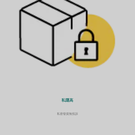
私隱高
私密發貨無投訴