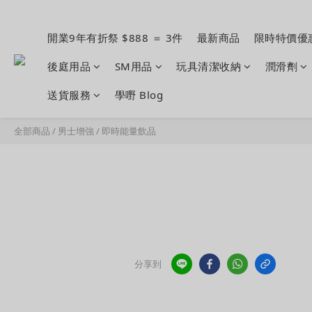
開業9年有折祭 $888 ＝ 3件
最新商品
限時特價優
後庭用品
SM用品
玩具清潔收納
潤滑劑
送貨服務
學嘢 Blog
全部商品
/
男士增強
/
即時能量飲品
分享到