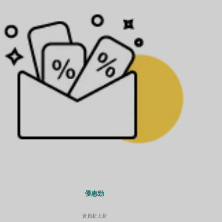
優惠勁
會員折上折