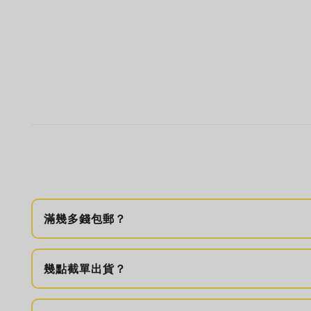
滿幾多錢包郵？
幾點截單出貨？