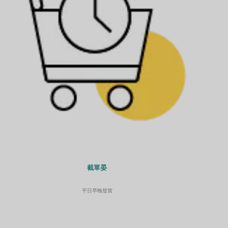
截單晏
平日早晚發貨