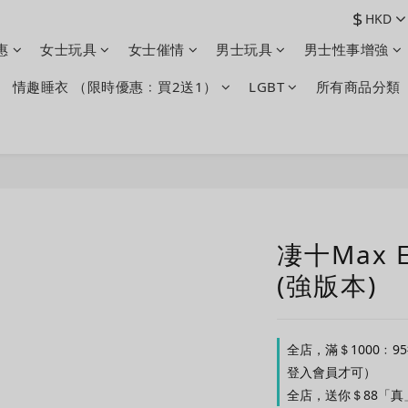
$
HKD
惠
女士玩具
女士催情
男士玩具
男士性事增強
情趣睡衣 （限時優惠﹕買2送1）
LGBT
所有商品分類
凄十Max 
(強版本)
全店，滿＄1000﹕9
登入會員才可）
全店，送你＄88「